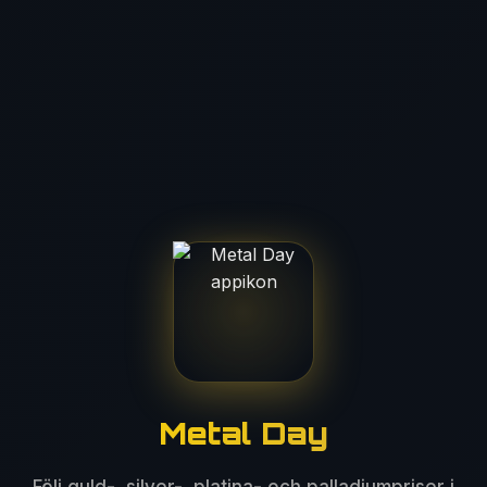
Metal Day
Följ guld-, silver-, platina- och palladiumpriser i