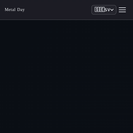
🇸🇪
Metal Day
SV